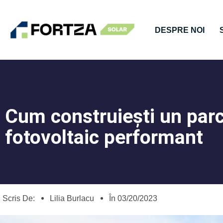
DESPRE NOI
Cum construiești un par
fotovoltaic performant
Scris De:
Lilia Burlacu
În
03/20/2023