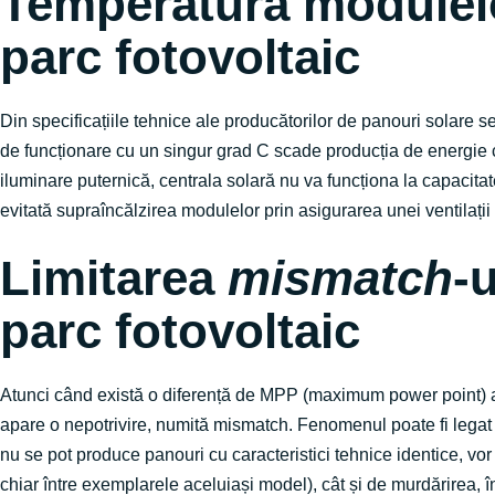
Temperatura modulelo
parc fotovoltaic
Din specificațiile tehnice ale producătorilor de panouri solare s
de funcționare cu un singur grad C scade producția de energie cu
iluminare puternică, centrala solară nu va funcționa la capacita
evitată supraîncălzirea modulelor prin asigurarea unei ventilați
Limitarea
mismatch
-u
parc fotovoltaic
Atunci când există o diferență de MPP (maximum power point) al
apare o nepotrivire, numită mismatch. Fenomenul poate fi legat a
nu se pot produce panouri cu caracteristici tehnice identice, vor 
chiar între exemplarele aceluiași model), cât și de murdărirea,