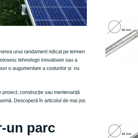
bținerea unui randament ridicat pe termen
 folosesc tehnologii inovatoare sau a
upun o augumentare a costurilor și nu
de proiect, construcție sau mentenanță
ximă. Descoperă în articolul de mai jos
r-un parc