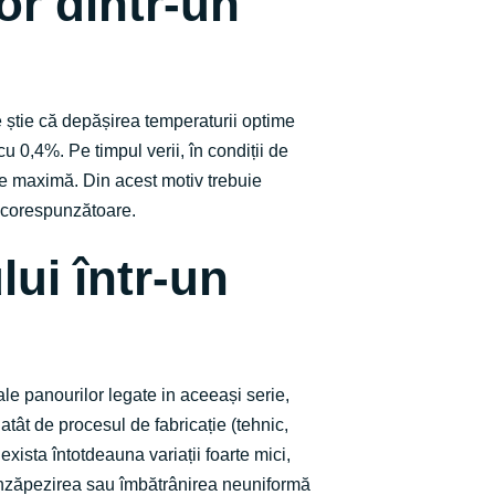
r dintr-un
e știe că depășirea temperaturii optime
 0,4%. Pe timpul verii, în condiții de
te maximă. Din acest motiv trebuie
i corespunzătoare.
lui într-un
e panourilor legate in aceeași serie,
tât de procesul de fabricație (tehnic,
exista întotdeauna variații foarte mici,
 înzăpezirea sau îmbătrânirea neuniformă