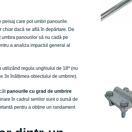
e peisaj care pot umbri panourile.
r chiar dacă se află în depărtare. De
ât umbra panourilor să nu cadă pe
entru a analiza impactul general al
 utilizând regula unghiului de 18º (nu
de 3x înălțimea obiectului de umbrire).
ncât
panourile cu grad de umbrire
nare în cadrul seriilor sunt o sursă de
ortantă pentru a obține un randament