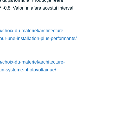
ă după formula: Producție reală
 -0.8. Valori în afara acestui interval
n/choix-du-materiel/architecture-
our-une-installation-plus-performante/
n/choix-du-materiel/architecture-
dun-systeme-photovoltaique/