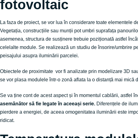
fotovoltaic
La faza de proiect, se vor lua în considerare toate elementele d
Vegetația, construcțiile sau munții pot umbri suprafața panourilo
asemenea, structura de susținere trebuie poziționată astfel înc
celelalte module. Se realizează un studiu de însorire/umbrire p
peisajului asupra iluminării parcelei.
Obiectele de proximitate vor fi analizate prin modelizare 3D sau
se vor plasa modulele într-o zonă aflata la o distanță mai mică 
Se va ține cont de acest aspect și în momentul cablării, astfel î
asemănător să fie legate în aceeași serie.
Diferențele de ilumi
pierdere a energiei, de aceea omogenitatea iluminării este imp
ridicat.