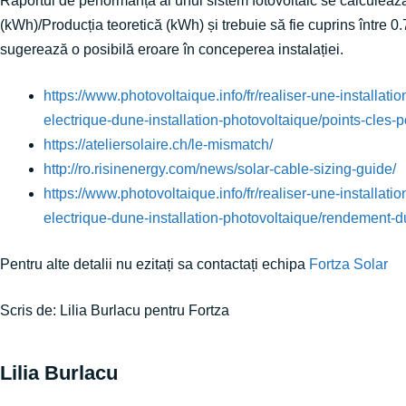
Raportul de performanță al unui sistem fotovoltaic se calculeaz
(kWh)/Producția teoretică (kWh) și trebuie să fie cuprins între 0.7
sugerează o posibilă eroare în conceperea instalației.
https://www.photovoltaique.info/fr/realiser-une-installatio
electrique-dune-installation-photovoltaique/points-cles-p
https://ateliersolaire.ch/le-mismatch/
http://ro.risinenergy.com/news/solar-cable-sizing-guide/
https://www.photovoltaique.info/fr/realiser-une-installatio
electrique-dune-installation-photovoltaique/rendement-
Pentru alte detalii nu ezitați sa contactați echipa
Fortza Solar
Scris de: Lilia Burlacu pentru Fortza
Lilia Burlacu