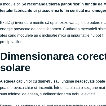
a modulelor.
Se recomandă trierea panourilor în funcție de M
testului fabricantului și asocierea lor în serii cât mai omoge
Există și invertoare menite să optimizeze variațiile de putere m
energie provocate de acest fenomen. Curățarea mecanică sistem
ales când modulele au o înclinație mică și impuritățile nu pot fi î
precipitațiilor.
Dimensionarea corect
solare
Alegerea cablurilor cu diametru sau lungime neadecvate poate 
poate provoca chiar și incendii. Într-un cablu cu o secțiune mai
sunt minime, de aceea, subdimensionarea trebuie evitată.